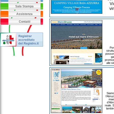
Vi
Sala Stampa
vi
Assistenza
Contatti
Por
strutt
possono
ga
promozi
alle s
Siamo 
l’Abruz
maes
d’Abru
reale. 
lambir