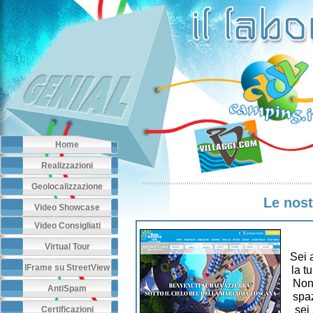
Home
Realizzazioni
Geolocalizzazione
Le nost
Video Showcase
Video Consigliati
Virtual Tour
Sei 
IFrame su StreetView
la t
Non 
AntiSpam
spaz
sei
Certificazioni